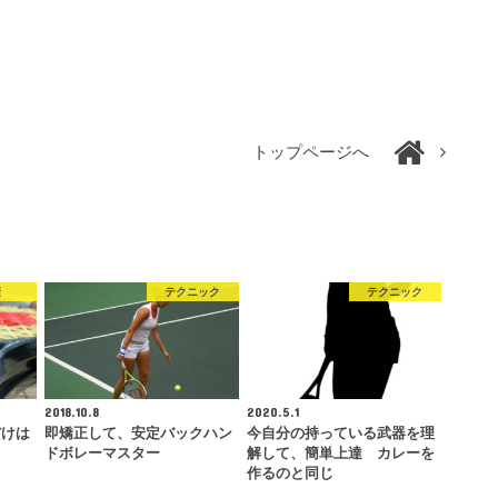
トップページへ
康
テクニック
テクニック
2018.10.8
2020.5.1
だけは
即矯正して、安定バックハン
今自分の持っている武器を理
。
ドボレーマスター
解して、簡単上達 カレーを
作るのと同じ