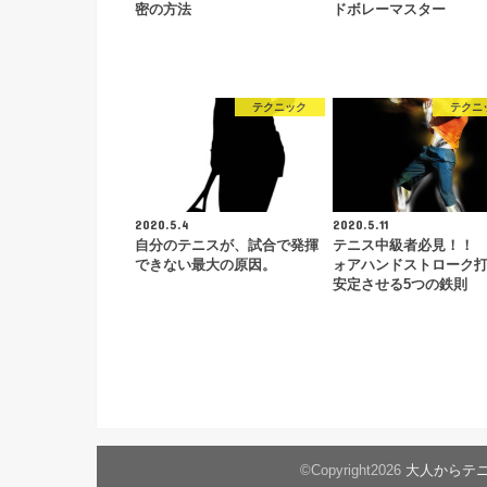
密の方法
ドボレーマスター
テクニック
テクニ
2020.5.4
2020.5.11
自分のテニスが、試合で発揮
テニス中級者必見！！
できない最大の原因。
ォアハンドストローク
安定させる5つの鉄則
©Copyright2026
大人からテ