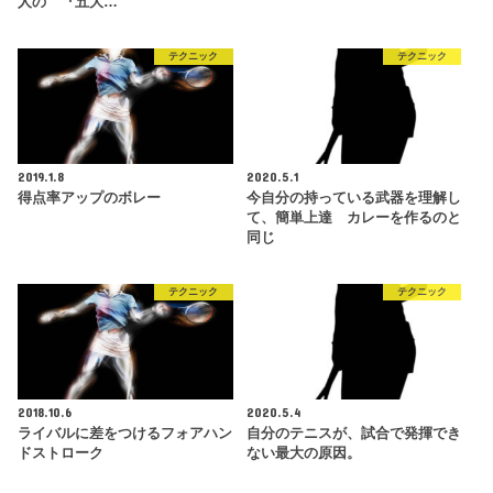
人の 『五大…
テクニック
テクニック
2019.1.8
2020.5.1
得点率アップのボレー
今自分の持っている武器を理解し
て、簡単上達 カレーを作るのと
同じ
テクニック
テクニック
2018.10.6
2020.5.4
ライバルに差をつけるフォアハン
自分のテニスが、試合で発揮でき
ドストローク
ない最大の原因。